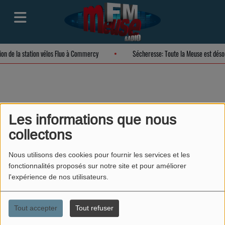
tion de la station vélos Fluo à Commercy
Sécheresse: Toute la Meuse est dés
MEUSE FM NIGHT
Les informations que nous
collectons
Nous utilisons des cookies pour fournir les services et les
fonctionnalités proposés sur notre site et pour améliorer
l'expérience de nos utilisateurs.
Tout accepter
Tout refuser