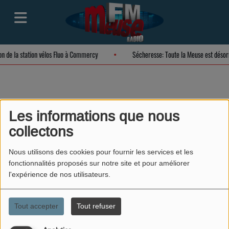
ion de la station vélos Fluo à Commercy
Sécheresse: Toute la Meuse est déso
Sylvain
Les informations que nous
collectons
Nous utilisons des cookies pour fournir les services et les
Retrouvez tous les matins sur
fonctionnalités proposés sur notre site et pour améliorer
l'expérience de nos utilisateurs.
Meuse FM VERDUN, la matinale de
Sylvain de 7H à 10H.
Tout accepter
Tout refuser
Chaque matin, Sylvain et ses
chroniqueurs abordent l'actualité ,