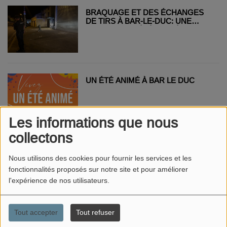
BRAQUAGE ET DES ÉCHANGES
DE TIRS À BAR-LE-DUC: UNE
PERSONNE A ÉTÉ PLACÉ EN
GARDE À VUE
UN ÉTÉ ANIMÉ À BAR LE DUC
Les informations que nous
collectons
MEUSE FM FÊTE LA MUSIQUE LE
21 JUIN !
Nous utilisons des cookies pour fournir les services et les
fonctionnalités proposés sur notre site et pour améliorer
l'expérience de nos utilisateurs.
Tout accepter
Tout refuser
MEUSE GRAND SUD: OUVERTURE
D'UNE NOUVELLE MAISON DE