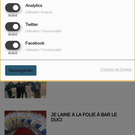
SANTÉ PLURIPROFESSIONNELLE
Analytics
Utilisation: Analyse
Activé
Twitter
Utilisation: Fonctionnalité
BAR LE DUC: LA COUR
Activé
VÉGÉTALISÉE DE L'ÉCOLE
Facebook
EDMONT LAGUERRE INAUGURÉE
Utilisation: Fonctionnalité
Activé
Propulsé par Orejime
Sauvegarder
TOUS À VÉLO À BAR LE DUC LES
11, 14 ET 15 JUIN 2025
JE LAINE À LA FOLIE À BAR LE
DUC!