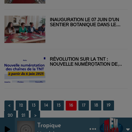
INAUGURATION LE 07 JUIN D'UN
SENTIER BOTANIQUE DANS LE
PARC DE MARBEAUMONT À BAR
LE DUC
RÉVOLUTION SUR LA TNT :
NOUVELLE NUMÉROTATION DES
CHAÎNES ET ARRIVÉE DE T18 DÈS
LE 6 JUIN
<
12
13
14
15
16
17
18
19
20
21
>
Tropique