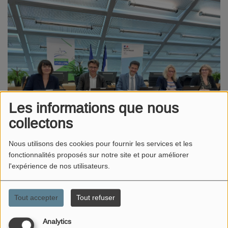
Les informations que nous
collectons
Nous utilisons des cookies pour fournir les services et les
fonctionnalités proposés sur notre site et pour améliorer
l'expérience de nos utilisateurs.
26 JUILLET 2024 -
4068 VUES
Signature du Pacte local des solidarités
Tout accepter
Tout refuser
du département de la Meuse
Analytics