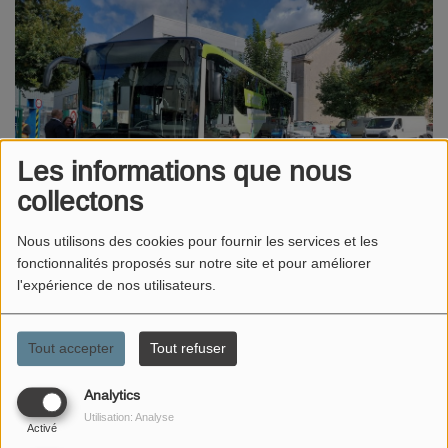
Les informations que nous
collectons
Nous utilisons des cookies pour fournir les services et les
18 SEPTEMBRE 2024
fonctionnalités proposés sur notre site et pour améliorer
l'expérience de nos utilisateurs.
ÉCOUTER LE PODCAST
Presentation de l'experimentation d'un véhicule B100
Tout accepter
Tout refuser
roulant au colza du réseau REZO Grand Verdun à la
Foire de Verdun. Le bus roule actuellement, navette
Analytics
gare/foire de Verdun
.
Utilisation: Analyse
Activé