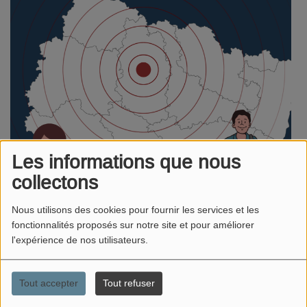
Les informations que nous
collectons
Nous utilisons des cookies pour fournir les services et les
fonctionnalités proposés sur notre site et pour améliorer
Meuse FM sur le terrain, au plus
l'expérience de nos utilisateurs.
près de vous !
Tout accepter
Tout refuser
Chez
Meuse FM
, on ne reste pas enfermés en studio !