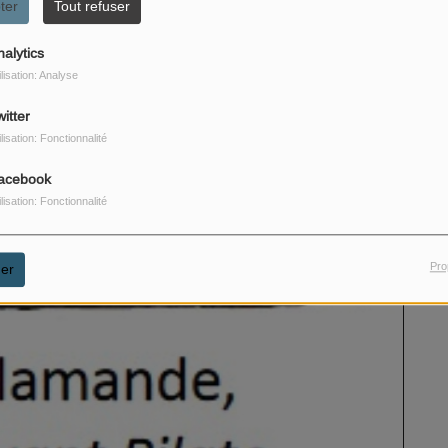
ter
Tout refuser
nalytics
ilisation: Analyse
itter
ilisation: Fonctionnalité
acebook
ilisation: Fonctionnalité
Pro
er