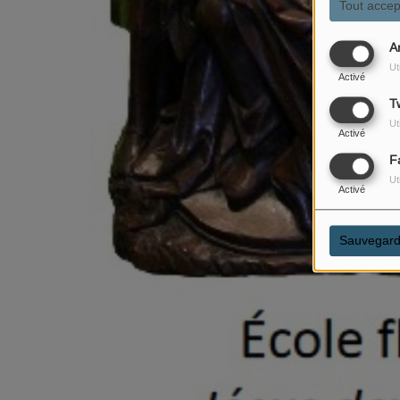
Tout accep
A
Ut
Activé
Tw
Ut
Activé
F
Ut
Activé
Sauvegard