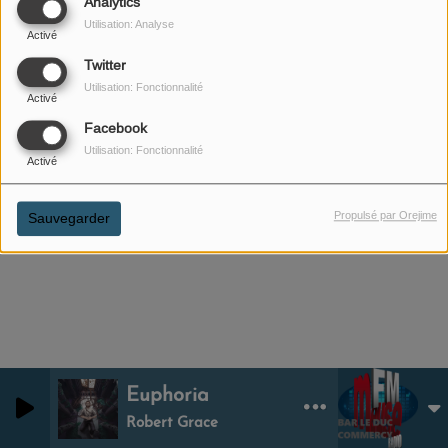
Analytics
Utilisation: Analyse
Activé
Twitter
Utilisation: Fonctionnalité
Activé
Facebook
Utilisation: Fonctionnalité
Activé
Propulsé par Orejime
Sauvegarder
Euphoria
Robert Grace