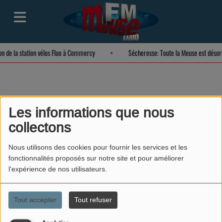
ion de la station vélos Fluo à Commercy
Sécheresse: Toute la Meuse est déso
Alexis
Les informations que nous
collectons
Nous utilisons des cookies pour fournir les services et les
fonctionnalités proposés sur notre site et pour améliorer
l'expérience de nos utilisateurs.
Tout accepter
Tout refuser