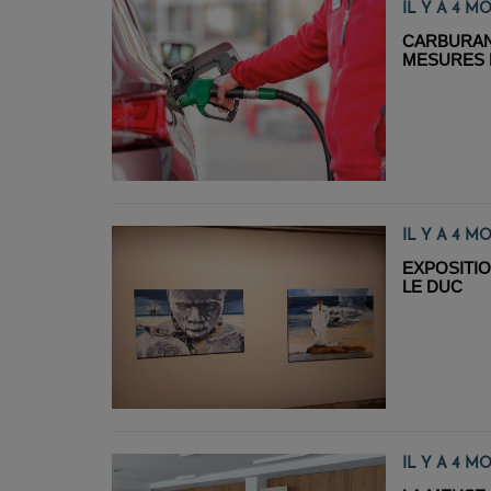
IL Y A 4 MO
CARBURANT
MESURES P
IL Y A 4 MO
EXPOSITIO
LE DUC
IL Y A 4 MO