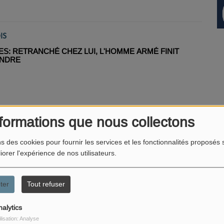
IS
S: RETRANCHÉ CHEZ LUI, L'HOMME ARMÉ FINIT
ENDRE
formations que nous collectons
IS
ns des cookies pour fournir les services et les fonctionnalités proposés s
iorer l'expérience de nos utilisateurs.
ES 2026: SUIVI DE LA JOURNÉE, RÉSULTATS,
 À SUIVRE EN DIRECT SUR MEUSE FM
ter
Tout refuser
nalytics
ilisation: Analyse