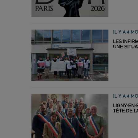
IL Y A 4 MO
LES INFIR
UNE SITUA
IL Y A 4 MO
LIGNY-EN-
TÊTE DE 