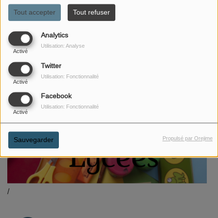
Tout accepter
Tout refuser
Analytics
Utilisation: Analyse
Activé
Twitter
Utilisation: Fonctionnalité
Activé
Facebook
Utilisation: Fonctionnalité
Activé
Propulsé par Orejime
Sauvegarder
/