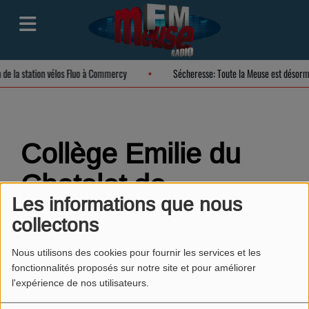
n de la station vélos Fluo à Commercy
Sécheresse: Toute la Meuse est désorm
Collège Emilie du
Chatelet de
Les informations que nous
Vaubécourt
RSS
collectons
Nous utilisons des cookies pour fournir les services et les
fonctionnalités proposés sur notre site et pour améliorer
l'expérience de nos utilisateurs.