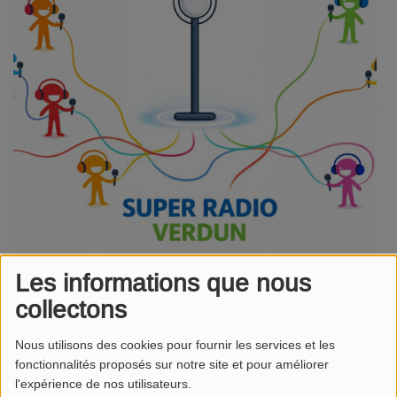
Les informations que nous
Super Radio Verdun : Les
collectons
élèves prennent le micro !
Nous utilisons des cookies pour fournir les services et les
fonctionnalités proposés sur notre site et pour améliorer
Bienvenue sur la page dédiée à l’opération
« Super Radio
l'expérience de nos utilisateurs.
Verdun