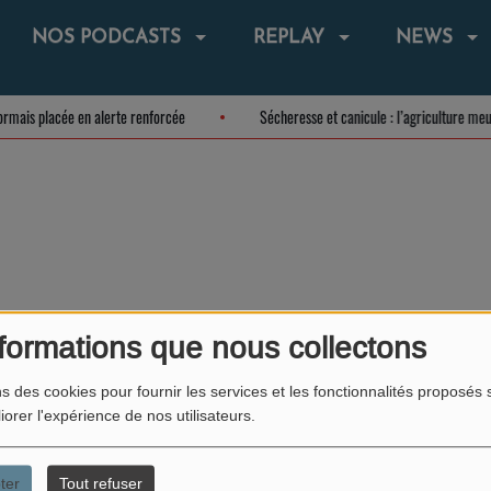
NOS PODCASTS
REPLAY
NEWS
sormais placée en alerte renforcée
Sécheresse et canicule : l’agriculture m
404
formations que nous collectons
ns des cookies pour fournir les services et les fonctionnalités proposés s
iorer l'expérience de nos utilisateurs.
ter
Tout refuser