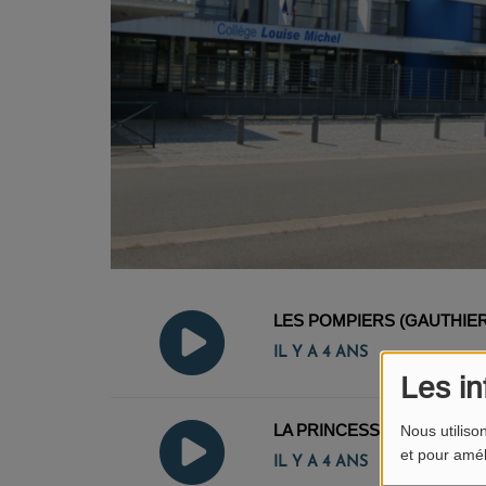
LES POMPIERS (GAUTHIER
IL Y A 4 ANS
Les in
LA PRINCESSE NOMONONO
Nous utiliso
et pour amél
IL Y A 4 ANS