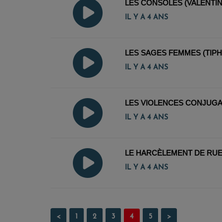
LES CONSOLES (VALENTIN
IL Y A 4 ANS
LES SAGES FEMMES (TIPH
IL Y A 4 ANS
LES VIOLENCES CONJUGAL
IL Y A 4 ANS
LE HARCÈLEMENT DE RUE 
IL Y A 4 ANS
<
1
2
3
4
5
>