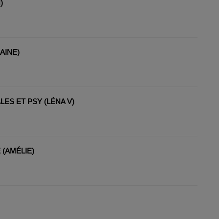
)
AINE)
ES ET PSY (LÉNA V)
(AMÉLIE)