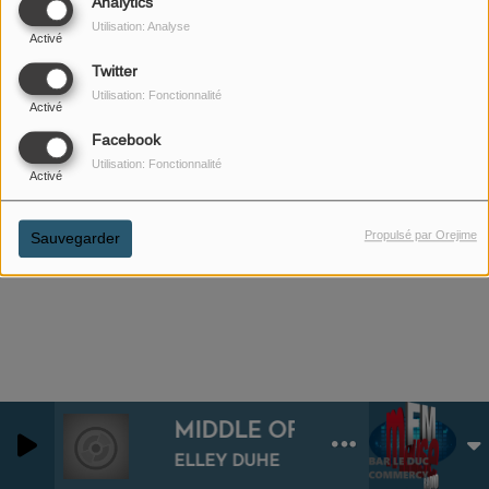
Analytics
Utilisation: Analyse
Activé
Twitter
Utilisation: Fonctionnalité
Activé
01 FÉVRIER 2022
Facebook
Utilisation: Fonctionnalité
ÉCOUTER LE PODCAST
Activé
Être végétarien (Kylian)
Propulsé par Orejime
Sauvegarder
MIDDLE OF THE NIGHT
0
0
ELLEY DUHE