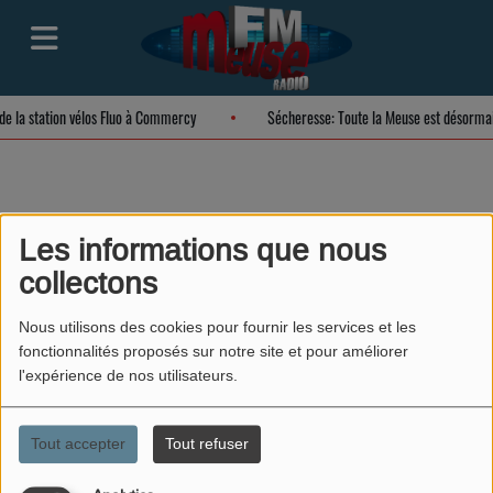
 de la station vélos Fluo à Commercy
Sécheresse: Toute la Meuse est désorma
Être végétarien
Les informations que nous
collectons
(Kylian)
Nous utilisons des cookies pour fournir les services et les
fonctionnalités proposés sur notre site et pour améliorer
l'expérience de nos utilisateurs.
Tout accepter
Tout refuser