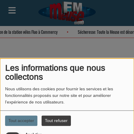
ion de la station vélos Fluo à Commercy
Sécheresse: Toute la Meuse est déso
Emission de l'école
Les informations que nous
collectons
de Lérouville. Etude
d'albums partie 1
Nous utilisons des cookies pour fournir les services et les
fonctionnalités proposés sur notre site et pour améliorer
l'expérience de nos utilisateurs.
Tout accepter
Tout refuser