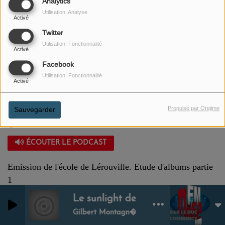
Analytics
Utilisation: Analyse
Activé
Twitter
Utilisation: Fonctionnalité
Activé
Facebook
Utilisation: Fonctionnalité
Activé
Propulsé par Orejime
Sauvegarder
27 AVRIL 2023
ÉCOUTER LE PODCAST
Emission de l'école de Lérouville. Etude d'albums partie
1
Le sunlight des tropiques
0
0
Gilbert Montagn�