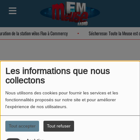
uration de la station vélos Fluo à Commercy
Sécheresse: Toute la Meuse est
Je me piège moi-
Les informations que nous
collectons
même Sandra
Nous utilisons des cookies pour fournir les services et les
fonctionnalités proposés sur notre site et pour améliorer
l'expérience de nos utilisateurs.
Tout accepter
Tout refuser