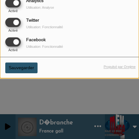
Analytics
Utilisation: Analyse
Activé
Twitter
Utilisation: Fonctionnalité
Activé
26 DÉCEMBRE 2025
Facebook
Utilisation: Fonctionnalité
ÉCOUTER LE PODCAST
Activé
Chronique: Je me piège moi-même Sandra
Propulsé par Orejime
Sauvegarder
D�branche
0
0
France gall