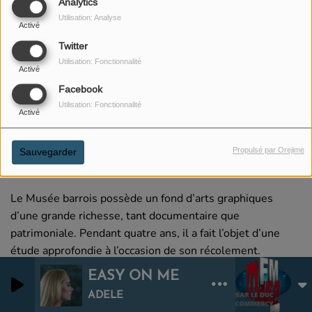
Analytics
Utilisation: Analyse
Activé
Twitter
Utilisation: Fonctionnalité
Activé
Facebook
Utilisation: Fonctionnalité
Activé
20 FÉVRIER 2020
Propulsé par Orejime
Sauvegarder
ÉCOUTER LE PODCAST
Le Musée barrois possède un fond d’arts graphiques
d’une grande richesse, tant documentaire que
patrimoniale. Pendant quatre ans, il a fait l’objet d’une
étude approfondie à l’occasion de son récolement.
EASY ON ME
0
0
ADELE