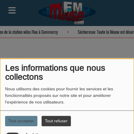
ion de la station vélos Fluo à Commercy
Sécheresse: Toute la Meuse est déso
Exposition intitulée «
Les informations que nous
collectons
Les belles feuilles du
Musée barrois »
Nous utilisons des cookies pour fournir les services et les
fonctionnalités proposés sur notre site et pour améliorer
l'expérience de nos utilisateurs.
Tout accepter
Tout refuser