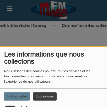
ion de la station vélos Fluo à Commercy
Sécheresse: Toute la Meuse est déso
Arnaud - Passion
Les informations que nous
collectons
Moto
Nous utilisons des cookies pour fournir les services et les
fonctionnalités proposés sur notre site et pour améliorer
l'expérience de nos utilisateurs.
Tout accepter
Tout refuser