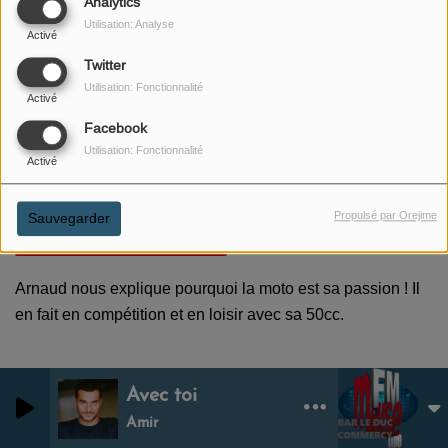
Analytics
Utilisation: Analyse
Activé
Twitter
Utilisation: Fonctionnalité
Activé
Facebook
Utilisation: Fonctionnalité
Activé
06 JANVIER 2025
Propulsé par Orejime
Sauvegarder
ÉCOUTER LE PODCAST
Arnaud nous explique pourquoi la moto est sa passion ! Il
en fait en compétition et en loisir avec sa 50cc.
Avec toi
0
0
Amir