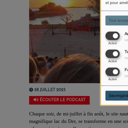
et pour amél
Tout accep
A
Ut
Activé
Tw
Ut
Activé
F
Ut
Activé
28 JUILLET 2025
Sauvegard
ÉCOUTER LE PODCAST
Chaque soir, de mi‑juillet à fin août, le site 
magnifique lac du Der, se transforme en une s