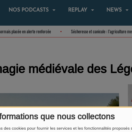
NOS PODCASTS
REPLAY
NEWS
 désormais placée en alerte renforcée
Sécheresse et canicule : l’agriculture
magie médiévale des Lé
formations que nous collectons
ns des cookies pour fournir les services et les fonctionnalités proposés s