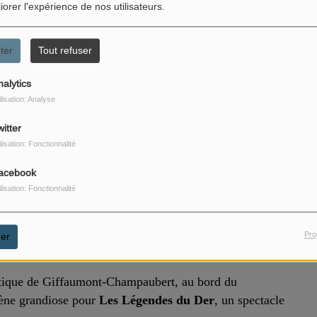
iorer l'expérience de nos utilisateurs.
ter
Tout refuser
nalytics
ilisation: Analyse
itter
ilisation: Fonctionnalité
acebook
ilisation: Fonctionnalité
Pro
er
nautique de Giffaumont‑Champaubert, au bord du
cène grandiose pour
Les Légendes du Der
, un spectacle