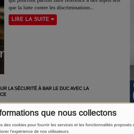
qui pourront parfois faire référence à des sujets tels
que la lutte contre les discriminations
LIRE LA SUITE
UR LA SÉCURITÉ À BAR LE DUC AVEC LA
ICE
formations que nous collectons
UR LES PRIX DES ENTRÉES DES PARCS À THÈME
ns des cookies pour fournir les services et les fonctionnalités proposés s
iorer l'expérience de nos utilisateurs.