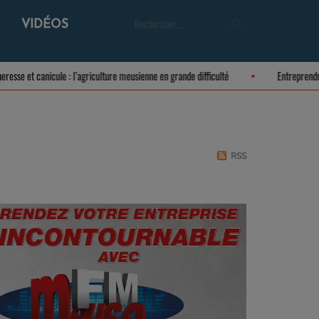
VIDÉOS
Sécheresse et canicule : l’agriculture meusienne en grande difficulté
Entrep
RSS