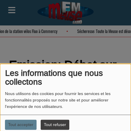
tion de la station vélos Fluo à Commercy
Sécheresse: Toute la Meuse est dés
Emission: Débat sur
Les informations que nous
l'hypocrisie
collectons
Nous utilisons des cookies pour fournir les services et les
fonctionnalités proposés sur notre site et pour améliorer
l'expérience de nos utilisateurs.
Tout accepter
Tout refuser