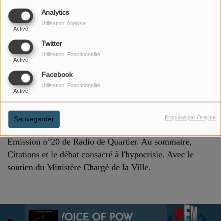
Analytics
Utilisation: Analyse
Activé
Twitter
Utilisation: Fonctionnalité
Activé
Facebook
Utilisation: Fonctionnalité
Activé
29 SEPTEMBRE 2024
Propulsé par Orejime
ÉCOUTER LE PODCAST
Sauvegarder
Emission n°20 de Radio de Quartier. Au sommaire,
Citations et le débat consacré à l'hypocrisie. Avec le
soutien du Ministère Chargé de la Ville.
VOICE OF POWER