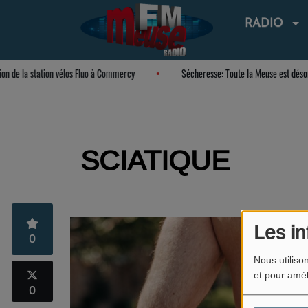
RADIO
ation de la station vélos Fluo à Commercy
Sécheresse: Toute la Meuse est d
SCIATIQUE
Les in
0
Nous utiliso
et pour amél
0