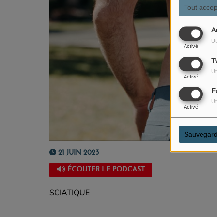
Tout accep
A
Ut
Activé
Tw
Ut
Activé
F
Ut
Activé
Sauvegard
21 JUIN 2023
ÉCOUTER LE PODCAST
SCIATIQUE