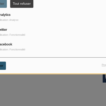
ter
Tout refuser
nalytics
ilisation: Analyse
itter
ilisation: Fonctionnalité
acebook
ilisation: Fonctionnalité
Pro
er