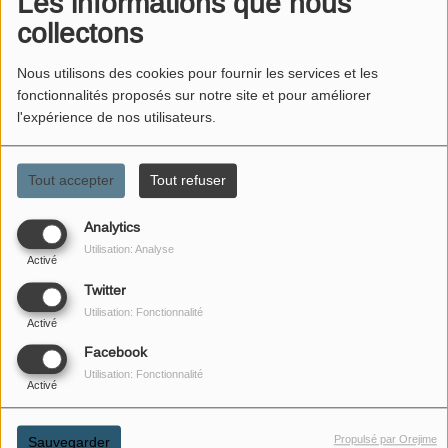
Les informations que nous
collectons
Nous utilisons des cookies pour fournir les services et les
fonctionnalités proposés sur notre site et pour améliorer
l'expérience de nos utilisateurs.
Tout accepter
Tout refuser
Analytics
Utilisation: Analyse
Activé
Twitter
27 AVRIL 2026
Utilisation: Fonctionnalité
Activé
ÉCOUTER LE PODCAST
Facebook
À l'occasion du quarantième anniversaire de la
Utilisation: Fonctionnalité
Activé
catastrophe nucléaire de Tchernobyl, retraçons
l'enchaînement tragique des événements de 1986 et leurs
Propulsé par Orejime
Sauvegarder