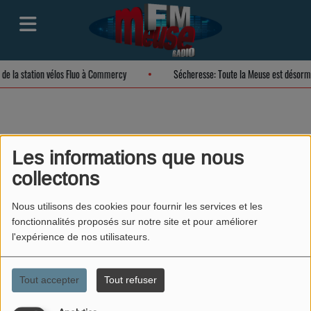
n de la station vélos Fluo à Commercy
Sécheresse: Toute la Meuse est désorm
Justine
Les informations que nous
collectons
Nous utilisons des cookies pour fournir les services et les
fonctionnalités proposés sur notre site et pour améliorer
l'expérience de nos utilisateurs.
Tout accepter
Tout refuser