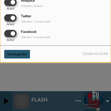
Analytics
Utilisation: Analyse
Activé
Twitter
Utilisation: Fonctionnalité
Activé
Facebook
Utilisation: Fonctionnalité
Activé
Propulsé par Orejime
Sauvegarder
FLASH