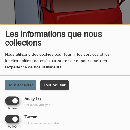
Les informations que nous
collectons
Nous utilisons des cookies pour fournir les services et les
fonctionnalités proposés sur notre site et pour améliorer
l'expérience de nos utilisateurs.
Tout accepter
Tout refuser
Analytics
07 MARS 2025 -
2801 VUES
Utilisation: Analyse
Activé
Arrêté interdisant la circulation des
Twitter
véhicules de transports de marchandises
Utilisation: Fonctionnalité
Activé
à Baudonvillier: le préfet demande un