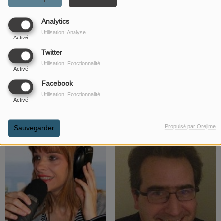
Analytics
Utilisation: Analyse
Activé
Twitter
Utilisation: Fonctionnalité
Activé
Facebook
Utilisation: Fonctionnalité
Activé
Alexis
Harry
Propulsé par Orejime
Sauvegarder