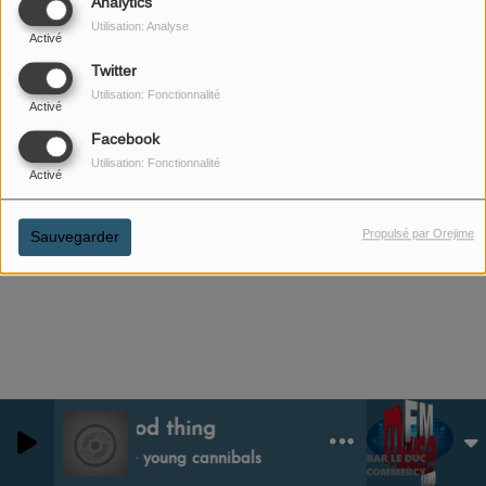
Analytics
Utilisation: Analyse
Activé
Twitter
Impossible d'afficher le flux RSS
Utilisation: Fonctionnalité
Activé
Facebook
Utilisation: Fonctionnalité
Activé
Propulsé par Orejime
Sauvegarder
Good thing
0
0
Fine young cannibals