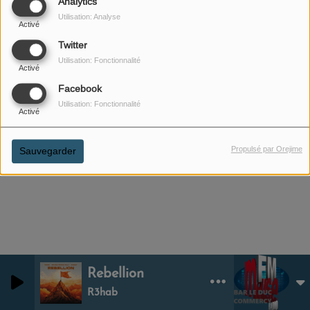
Analytics
Utilisation: Analyse
Activé
Twitter
Utilisation: Fonctionnalité
Activé
02 DÉCEMBRE 2025
Facebook
Utilisation: Fonctionnalité
ÉCOUTER LE PODCAST
Activé
Chronique: Je me piège moi-même- Nicolas
Propulsé par Orejime
Sauvegarder
Rebellion
0
0
R3hab