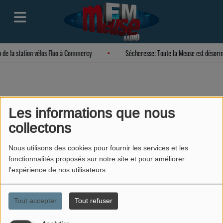
n de la station vélos Fluo à Commercy
Sécheresse: Toute la Meuse est désor
Je me piège moi-
Les informations que nous
collectons
même- Nicolas
Nous utilisons des cookies pour fournir les services et les
fonctionnalités proposés sur notre site et pour améliorer
l'expérience de nos utilisateurs.
Tout accepter
Tout refuser