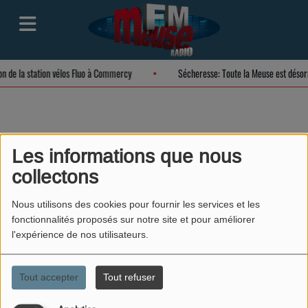
ion de la station vélos Fluo à Commercy
Sécheresse: Toute la Meuse est déso
L’auto-manipulation
Les informations que nous
collectons
Nous utilisons des cookies pour fournir les services et les
fonctionnalités proposés sur notre site et pour améliorer
l'expérience de nos utilisateurs.
Tout accepter
Tout refuser