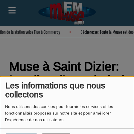
ation de la station vélos Fluo à Commercy
Sécheresse: Toute la Meuse est dé
Muse à Saint Dizier:
Loading, l’art urbain à
Les informations que nous
l’ère numérique
collectons
Nous utilisons des cookies pour fournir les services et les
fonctionnalités proposés sur notre site et pour améliorer
l'expérience de nos utilisateurs.