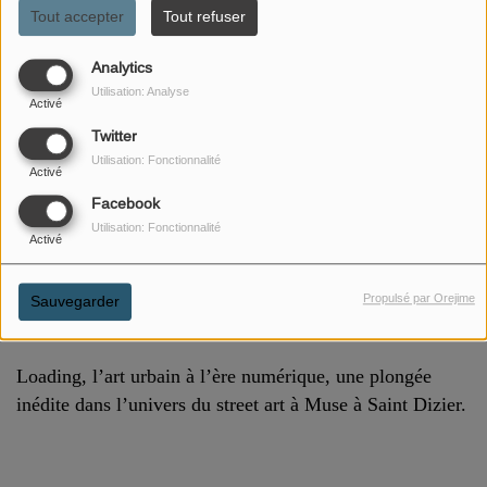
Tout accepter
Tout refuser
Analytics
Utilisation: Analyse
Activé
Twitter
Utilisation: Fonctionnalité
Activé
Facebook
Utilisation: Fonctionnalité
Activé
01 DÉCEMBRE 2025
Propulsé par Orejime
Sauvegarder
ÉCOUTER LE PODCAST
Loading, l’art urbain à l’ère numérique, une plongée
inédite dans l’univers du street art à Muse à Saint Dizier
.