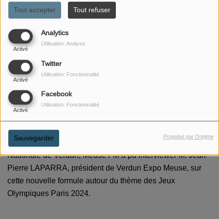
Tout accepter
Tout refuser
Analytics
Utilisation: Analyse
Activé
Twitter
Utilisation: Fonctionnalité
Activé
Facebook
14 SEPTEMBRE 2023
Utilisation: Fonctionnalité
Activé
ÉCOUTER LE PODCAST
Propulsé par Orejime
Sauvegarder
A l'occasion du lancement de la 42ème édition de la Foire
Nationale de Verdun, Meuse FM a pu interviewer M. Jean-
Pierre LAPARRA, président de Verdun Expo Meuse, sur
cette nouvelle formule autour du thème des Jeux
Olympiques Paris 2024.