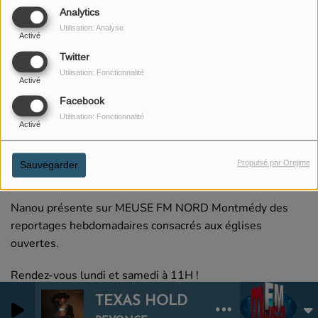
Analytics
Utilisation: Analyse
Activé
Twitter
Utilisation: Fonctionnalité
Activé
Facebook
Utilisation: Fonctionnalité
Activé
01 FÉVRIER 2022
Propulsé par Orejime
Sauvegarder
ÉCOUTER LE PODCAST
Nanou présente sur MEUSE FM NORD Montmédy des
reportages hebdomadaires consacrés aux églises
ouvertes.
Rendez-vous lundi et samedi à 11H !
TEXAS HOLD EM
0
0