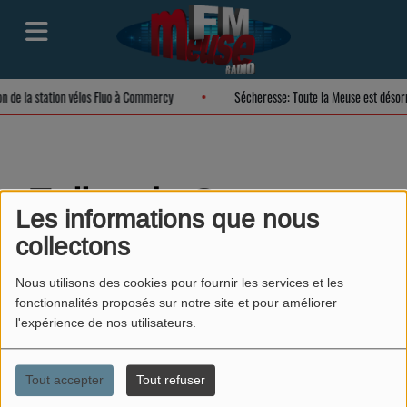
on de la station vélos Fluo à Commercy
Sécheresse: Toute la Meuse est déso
Eglise de Seuzey
Les informations que nous
collectons
Nous utilisons des cookies pour fournir les services et les
fonctionnalités proposés sur notre site et pour améliorer
l'expérience de nos utilisateurs.
Tout accepter
Tout refuser