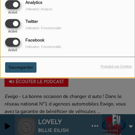
Analytics
Utilisation: Analyse
Activé
Twitter
Utilisation: Fonctionnalité
Activé
Facebook
Utilisation: Fonctionnalité
Activé
Propulsé par Orejime
Sauvegarder
30 JANVIER 2026
ÉCOUTER LE PODCAST
Ewigo
- La bonne occasion de changer d auto ! Dans le
réseau national N°1 d agences automobiles Ewigo, vous
avez la garantie de bénéficier de véhicules ...
LOVELY
0
0
BILLIE EILISH