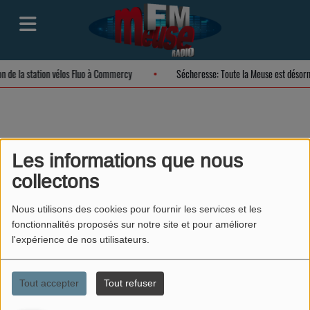
on de la station vélos Fluo à Commercy
Sécheresse: Toute la Meuse est désor
EWIGO VERDUN
Les informations que nous
estime votre véhicule
collectons
gratuitement
Nous utilisons des cookies pour fournir les services et les
fonctionnalités proposés sur notre site et pour améliorer
l'expérience de nos utilisateurs.
Tout accepter
Tout refuser