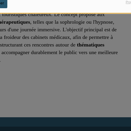
Pro
er
ristine et Agnès pour démocratiser l’accès au
bien-être
à
x touristiques chaleureux. Le concept propose aux
thérapeutiques
, telles que la sophrologie ou l'hypnose,
ours d'une journée immersive. L'objectif principal est de
 la froideur des cabinets médicaux, afin de permettre à
structurant ces rencontres autour de
thématiques
e à accompagner durablement le public vers une meilleure
.