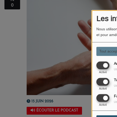
0
Les in
Nous utiliso
et pour amél
Tout accep
A
Ut
Activé
Tw
Ut
Activé
F
15 JUIN 2026
Ut
Activé
ÉCOUTER LE PODCAST