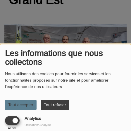
Les informations que nous
collectons
Nous utilisons des cookies pour fournir les services et les
fonctionnalités proposés sur notre site et pour améliorer
l'expérience de nos utilisateurs.
22 SEPTEMBRE 2025
Tout accepter
Tout refuser
ÉCOUTER LE PODCAST
Analytics
L'EPL Agro de la Meuse et l'Office national des forêts du
Utilisation: Analyse
Activé