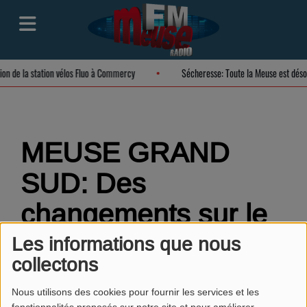
tion de la station vélos Fluo à Commercy
Sécheresse: Toute la Meuse est dés
MEUSE GRAND
SUD: Des
changements sur le
réseau de bus du
Les informations que nous
collectons
TUB dès le 1er
Nous utilisons des cookies pour fournir les services et les
septembre