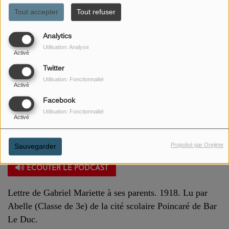
Tout accepter
Tout refuser
Analytics
Utilisation: Analyse
Activé
Twitter
Utilisation: Fonctionnalité
Activé
Facebook
Utilisation: Fonctionnalité
Activé
Propulsé par Orejime
Sauvegarder
19 JUILLET 2023
ÉCOUTER LE PODCAST
Lettre de Gabriel Mariette à ses parents. 1918. Lu par
Abelle (Classe de 3e) de la cité scolaire Poincaré de Bar
Le Duc.