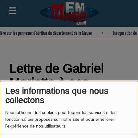
ière sur les panneaux d'abribus du département de la Meuse
Inauguration de
Lettre de Gabriel
Mariette à ses
Les informations que nous
parents lu par Abelle
collectons
(Lycée Poincaré)
Nous utilisons des cookies pour fournir les services et les
fonctionnalités proposés sur notre site et pour améliorer
l'expérience de nos utilisateurs.