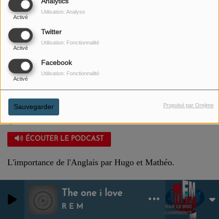
Analytics
Utilisation: Analyse
Activé
Twitter
Utilisation: Fonctionnalité
Activé
Facebook
Utilisation: Fonctionnalité
Activé
Propulsé par Orejime
Sauvegarder
25 OCTOBRE 2023
ÉCOUTER LE PODCAST
L'importance de l'Anglais par Hugo et Mathéo.
The one i love
0
0
R E M