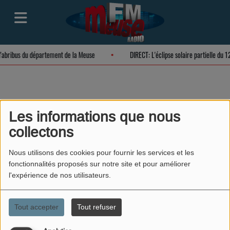
d'abribus du département de la Meuse
DIRECT: L'éclipse solaire partielle du
L'importance de
Les informations que nous
collectons
l'Anglais par Hugo et
Mathéo
Nous utilisons des cookies pour fournir les services et les
fonctionnalités proposés sur notre site et pour améliorer
l'expérience de nos utilisateurs.
Tout accepter
Tout refuser