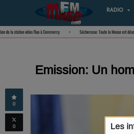
RADIO
uration de la station vélos Fluo à Commercy
Sécheresse: Toute la Meuse est 
Emission: Un hom
0
Les in
0