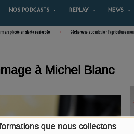
NOS PODCASTS
REPLAY
NEWS
désormais placée en alerte renforcée
Sécheresse et canicule : l’agriculture
mage à Michel Blanc
formations que nous collectons