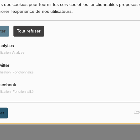
ns des cookies pour fournir les services et les fonctionnalités proposés s
iorer l'expérience de nos utilisateurs.
ter
Tout refuser
nalytics
ilisation: Analyse
itter
ilisation: Fonctionnalité
acebook
ilisation: Fonctionnalité
Pro
er