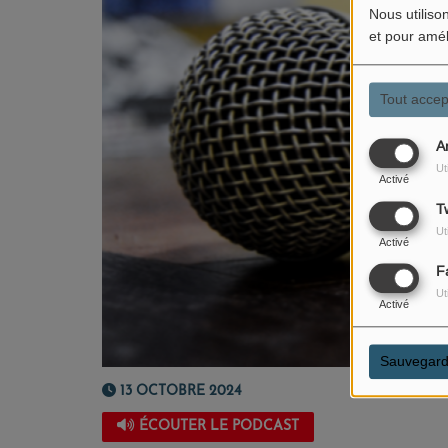
Nous utiliso
et pour amél
Tout accep
A
Ut
Activé
Tw
Ut
Activé
F
Ut
Activé
Sauvegard
13 OCTOBRE 2024
ÉCOUTER LE PODCAST