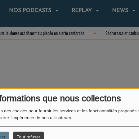
NOS PODCASTS
REPLAY
NEWS
oute la Meuse est désormais placée en alerte renforcée
Sécheresse et canic
404
formations que nous collectons
ns des cookies pour fournir les services et les fonctionnalités proposés s
iorer l'expérience de nos utilisateurs.
ter
Tout refuser