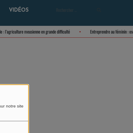
VIDÉOS
ule : l’agriculture meusienne en grande difficulté
Entreprendre au féminin : 
ur notre site