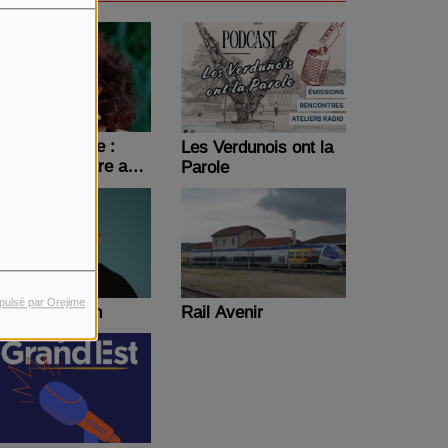
reen massage :
Les Verdunois ont la
ctions bien-être au
Parole
avail
pulsé par Orejime
his is Skytech
Rail Avenir