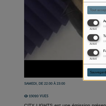
Tout accep
A
Ut
Activé
Tw
Ut
Activé
F
Ut
Activé
Sauvegard
SAMEDI, DE 22:00 À 23:00
23020 VUES
CITY LIGHTS est une émission présent