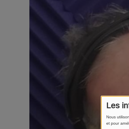
Les in
Nous utiliso
et pour amél