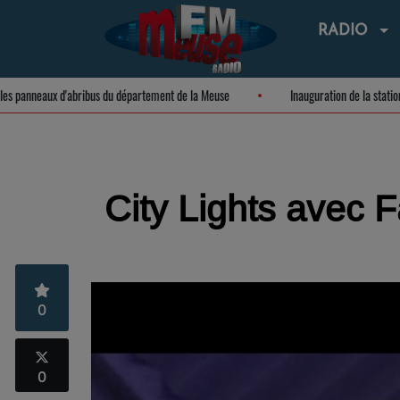
RADIO
re sur les panneaux d'abribus du département de la Meuse
Inauguration de l
City Lights avec F
0
0