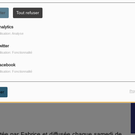
ter
Tout refuser
nalytics
ilisation: Analyse
G
itter
A
ilisation: Fonctionnalité
tr
acebook
ilisation: Fonctionnalité
Pro
er
T
ée par Fabrice et diffusée chaque samedi de