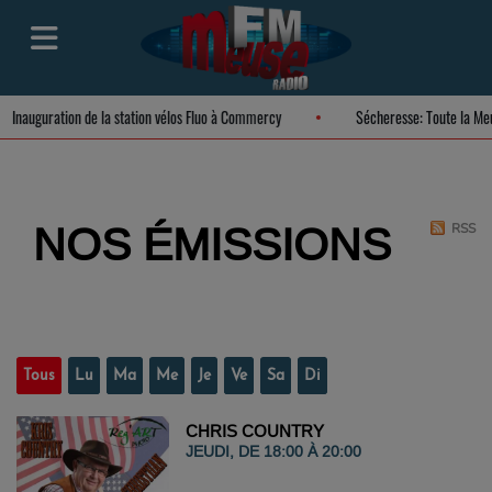
Inauguration de la station vélos Fluo à Commercy
Sécheresse: Tout
NOS ÉMISSIONS
RSS
Tous
Lu
Ma
Me
Je
Ve
Sa
Di
CHRIS COUNTRY
JEUDI, DE 18:00 À 20:00