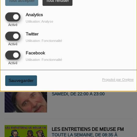
Tout accepter
Tout refuser
MEUSE FM NON STOP 100%
TUBES
Analytics
TOUTE LA SEMAINE, DE 10:00 À
Utilisation: Analyse
20:00
Activé
Twitter
Utilisation: Fonctionnalité
Activé
MEUSE FM NIGHT
TOUTE LA SEMAINE, DE 20:00 À
Facebook
07:00
Utilisation: Fonctionnalité
Activé
Propulsé par Orejime
Sauvegarder
CITY LIGHTS AVEC FABRICE
SAMEDI, DE 22:00 À 23:00
LES ENTRETIENS DE MEUSE FM
TOUTE LA SEMAINE, DE 08:35 À