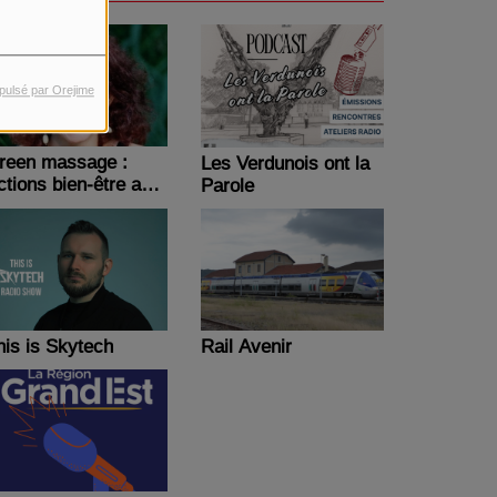
pulsé par Orejime
reen massage :
Les Verdunois ont la
ctions bien-être au
Parole
avail
his is Skytech
Rail Avenir