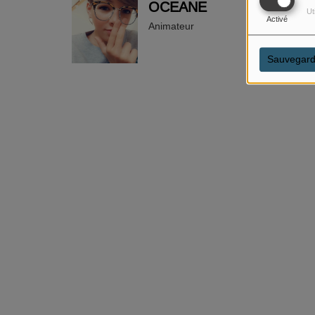
OCEANE
Ut
Activé
Animateur
Sauvegard