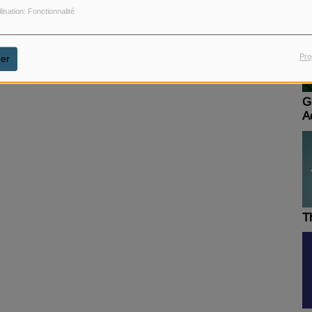
ilisation: Fonctionnalité
Pro
er
G
A
tr
T