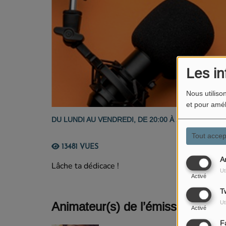
Les in
Nous utiliso
et pour amél
DU LUNDI AU VENDREDI, DE 20:00 À 22:00
Tout accep
13481 VUES
A
Lâche ta dédicace !
Ut
Activé
Tw
Ut
Animateur(s) de l’émission
Activé
F