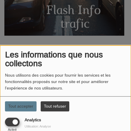
L'AGITATION PRINTANIÈRE
Les informations que nous
collectons
LA TRAJECTOIRE FASCINANTE DE JEAN-
Nous utilisons des cookies pour fournir les services et les
BAPTISTE POQUELIN, MOLIÈRE
fonctionnalités proposés sur notre site et pour améliorer
l'expérience de nos utilisateurs.
LE FOIE
Tout accepter
Tout refuser
Analytics
Utilisation: Analyse
RENCONTRE AVEC LA RÉALISATRICE " LES
Activé