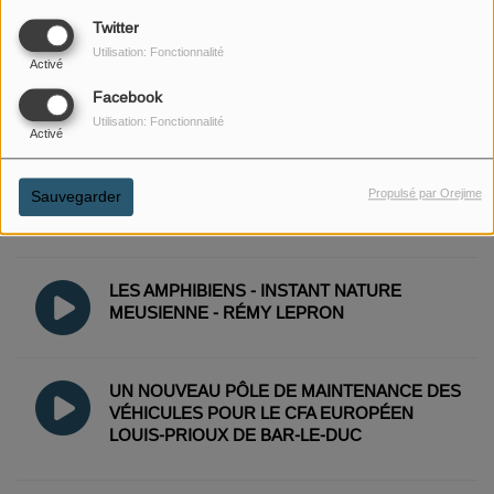
ENCRIERS DU POSSIBLE"
Twitter
Utilisation: Fonctionnalité
Activé
LE PRINTEMPS
Facebook
Utilisation: Fonctionnalité
Activé
VICTOIRE ET LE SECRET DES TERRES DE
Propulsé par Orejime
Sauvegarder
MEUSE, UNE AVENTURE 100 % MEUSIENNE
LES AMPHIBIENS - INSTANT NATURE
MEUSIENNE - RÉMY LEPRON
UN NOUVEAU PÔLE DE MAINTENANCE DES
VÉHICULES POUR LE CFA EUROPÉEN
LOUIS-PRIOUX DE BAR-LE-DUC