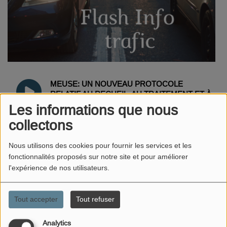
MEUSE: UN NOUVEAU PROTOCOLE
RELATIF AU RECUEIL, AU TRAITEMENT ET À
L’ÉVALUATION DES INFORMATIONS
Les informations que nous
PRÉOCCUPANTES EN PROTECTION DE
collectons
L’ENFANCE
Nous utilisons des cookies pour fournir les services et les
fonctionnalités proposés sur notre site et pour améliorer
EMISSION: UN ÉCHANGE SUR LES TRAVAUX
l'expérience de nos utilisateurs.
À BAR LE DUC ET EN PARTICULIER LES
TRAVAUX DE LA PLACE EXELMANS
Tout accepter
Tout refuser
FLASH INFO N1 - ÉCOLE DE BELRUPT
Analytics