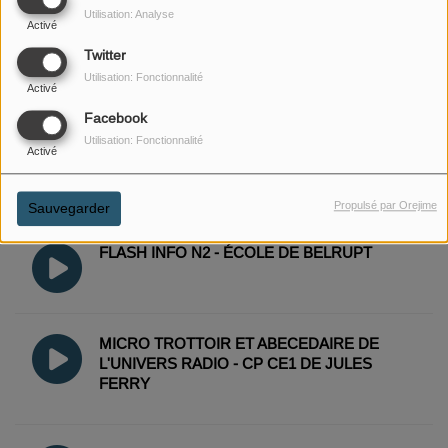
Utilisation: Analyse
Activé
Twitter
PETITE RADIO QUEL SON FAIS TU - GRANDE
Utilisation: Fonctionnalité
Activé
SECTION DE PREVERT
Facebook
Utilisation: Fonctionnalité
Activé
SUPER RADIO VERDUN : LA CHANSON DES
CM DE PORTE DE FRANCE
Propulsé par Orejime
Sauvegarder
FLASH INFO N2 - ÉCOLE DE BELRUPT
MICRO TROTTOIR ET ABECEDAIRE DE
L'UNIVERS RADIO - CP CE1 DE JULES
FERRY