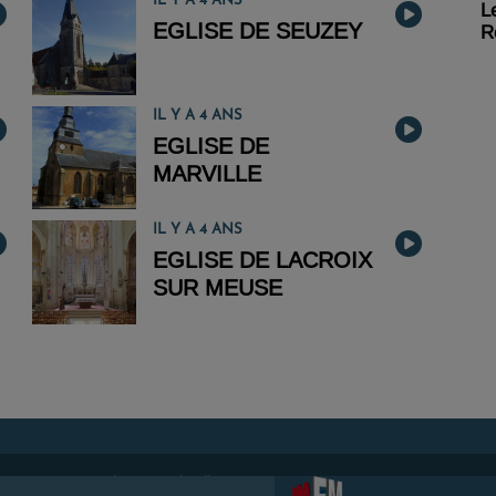
IL Y A 4 ANS
L
EGLISE DE SEUZEY
R
IL Y A 4 ANS
EGLISE DE
MARVILLE
IL Y A 4 ANS
EGLISE DE LACROIX
SUR MEUSE
ing propose de
créer une webradio
facilement.