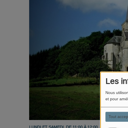
Les in
Nous utiliso
et pour amél
Tout accep
LUNDI ET SAMEDI, DE 11:00 À 12:00