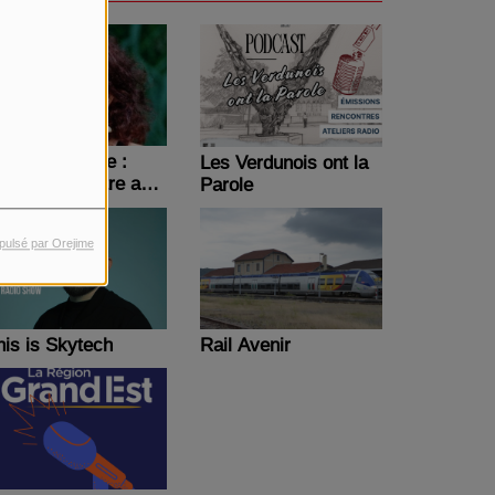
reen massage :
Les Verdunois ont la
ctions bien-être au
Parole
avail
pulsé par Orejime
his is Skytech
Rail Avenir