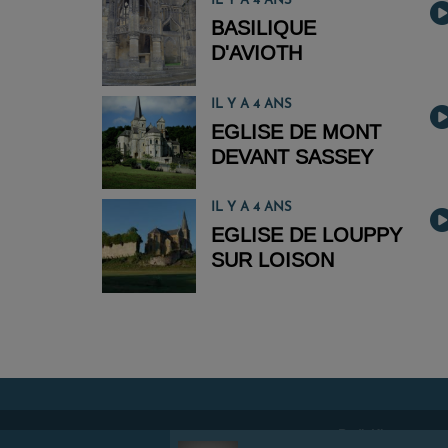
IL Y A 4 ANS
BASILIQUE
D'AVIOTH
IL Y A 4 ANS
EGLISE DE MONT
DEVANT SASSEY
IL Y A 4 ANS
EGLISE DE LOUPPY
SUR LOISON
RadioKing © 2026 | Site radio créé avec
RadioKing
. RadioK